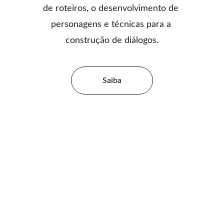
de roteiros, o desenvolvimento de 
personagens e técnicas para a 
construção de diálogos.
Saiba
Abajur Soluções Artísticas
CNPJ: 21.452.971/0001-42
+55 87 99910 0252
contato@abajursolucoes.com.br