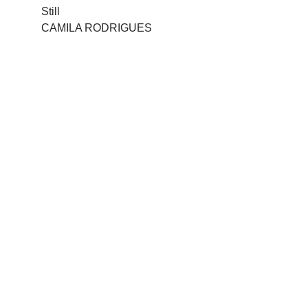
Still
CAMILA RODRIGUES
Abajur Soluções Artísticas
CNPJ: 21.452.971/0001-42
+55 87 99910 0252
contato@abajursolucoes.com.br
© 2025 Abajur Soluções. Desenvolvido por 
Fernando Pereira.